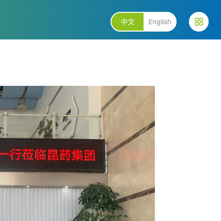
中文
English
2367491383
+86 02385082999
+86
77
ce@hscapsule.com