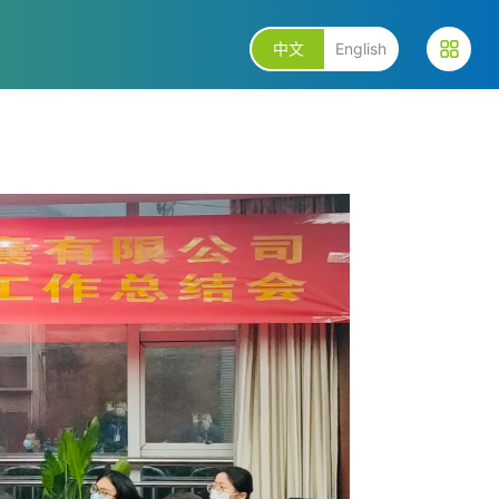
中文
English
2367491383
+86 02385082999
+86
77
ce@hscapsule.com