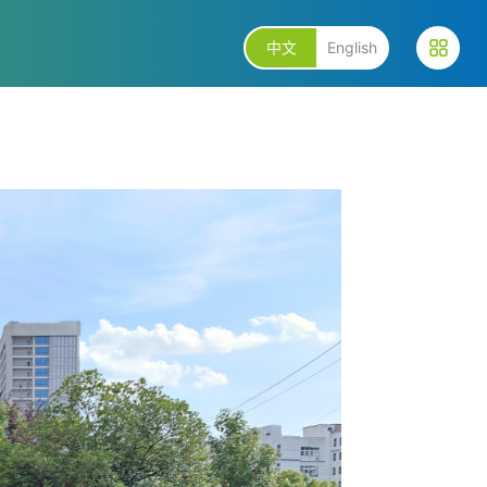
中文
English
2367491383
+86 02385082999
+86
77
ce@hscapsule.com