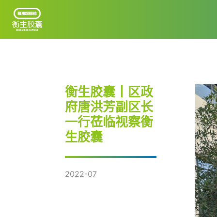
首页
衡生胶囊丨区政
关于衡生
府唐洪芳副区长
公司规模
一行莅临视察衡
质量生产
生胶囊
优才计划
2022-07
发展动态