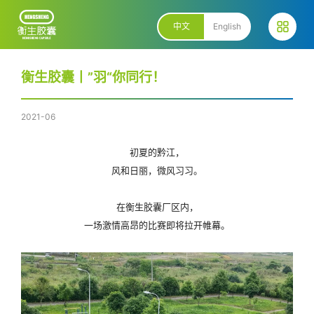
首页
中文
English
产品种类
衡生胶囊丨”羽“你同行！
关于衡生
2021-06
公司规模
质量生产
初夏的黔江，
优才计划
风和日丽，微风习习。
服务方案
在衡生胶囊厂区内，
颜色服务
一场激情高昂的比赛即将拉开帷幕。
尺寸印字
增值服务
发展动态